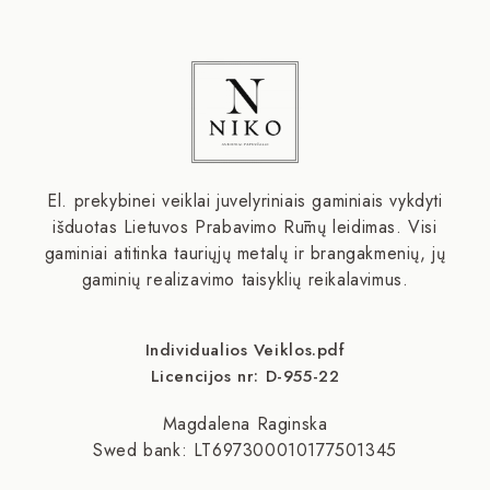
El. prekybinei veiklai juvelyriniais gaminiais vykdyti
išduotas Lietuvos Prabavimo Rūmų leidimas. Visi
gaminiai atitinka tauriųjų metalų ir brangakmenių, jų
gaminių realizavimo taisyklių reikalavimus.
Individualios Veiklos.pdf
Licencijos nr: D-955-22
Magdalena Raginska
Swed bank: LT697300010177501345