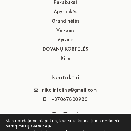
Pakabukai
Apyrankės
Grandinėlės
Vaikams
Vyrams
DOVANŲ KORTELĖS
Kita
Kontaktai
niko.infoline@gmail.com
+37067800980
Mes naudojame slapukus, kad suteiktume jums geriausią
patirtį mūsų svetainėje.