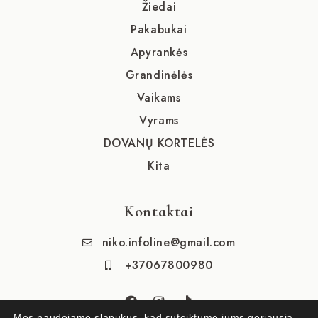
Žiedai
Pakabukai
Apyrankės
Grandinėlės
Vaikams
Vyrams
DOVANŲ KORTELĖS
Kita
Kontaktai
niko.infoline@gmail.com
+37067800980
Mes naudojame slapukus, kad suteiktume jums geriausią