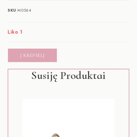
SKU
M0564
Liko 1
Į KREPŠELĮ
Susiję Produktai