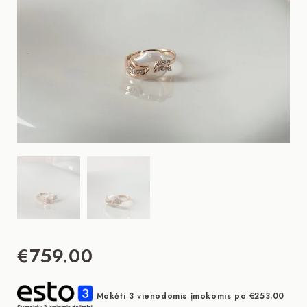
€
759.00
Mokėti 3 vienodomis įmokomis po
€
253.00