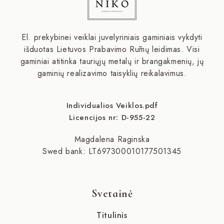
El. prekybinei veiklai juvelyriniais gaminiais vykdyti
išduotas Lietuvos Prabavimo Rūmų leidimas. Visi
gaminiai atitinka tauriųjų metalų ir brangakmenių, jų
gaminių realizavimo taisyklių reikalavimus.
Individualios Veiklos.pdf
Licencijos nr: D-955-22
Magdalena Raginska
Swed bank: LT697300010177501345
Svetainė
Titulinis