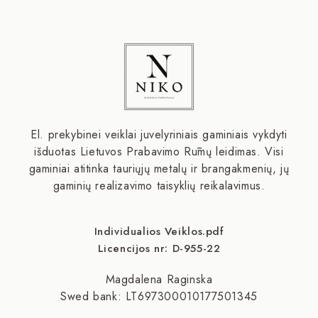
El. prekybinei veiklai juvelyriniais gaminiais vykdyti
išduotas Lietuvos Prabavimo Rūmų leidimas. Visi
gaminiai atitinka tauriųjų metalų ir brangakmenių, jų
gaminių realizavimo taisyklių reikalavimus.
Individualios Veiklos.pdf
Licencijos nr: D-955-22
Magdalena Raginska
Swed bank: LT697300010177501345