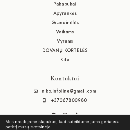
Pakabukai
Apyrankės
Grandinėlės
Vaikams
Vyrams
DOVANŲ KORTELĖS
Kita
Kontaktai
niko.infoline@gmail.com
+37067800980
Mes naudojame slapukus, kad suteiktume jums geriausią
patirtį mūsų svetainėje.