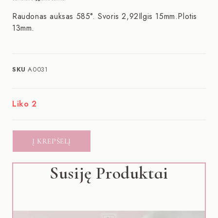
Raudonas auksas 585°. Svoris 2,92Ilgis 15mm.Plotis
13mm.
SKU
A0031
Liko 2
Į KREPŠELĮ
Susiję Produktai