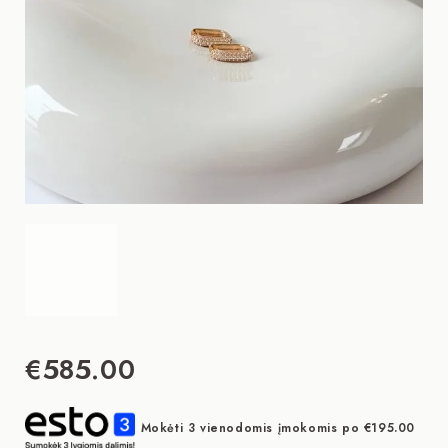
€
585.00
Mokėti 3 vienodomis įmokomis po
€
195.00