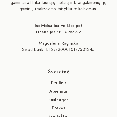
gaminiai atitinka tauriųjų metalų ir brangakmenių, jų
gaminių realizavimo taisyklių reikalavimus.
Individualios Veiklos.pdf
Licencijos nr: D-955-22
Magdalena Raginska
Swed bank: LT697300010177501345
Svetainė
Titulinis
Apie mus
Paslaugos
Prekės
Kontaktai