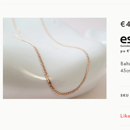
€
po
€
Balt
45cm
SKU
Liko