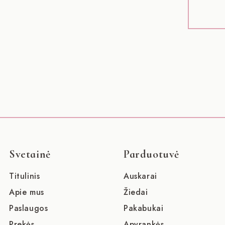
Svetainė
Parduotuvė
Titulinis
Auskarai
Apie mus
Žiedai
Paslaugos
Pakabukai
Prekės
Apyrankės