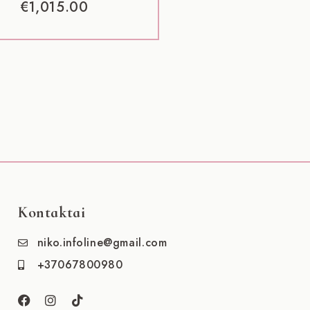
€
1,015.00
Kontaktai
niko.infoline@gmail.com
+37067800980