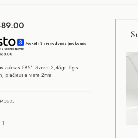
489.00
S
Mokėti 3 vienodomis įmokomis
163.00
as auksas 585°. Svoris 2,45gr. Ilgis
, plačiausia vieta 2mm.
MO605
 1