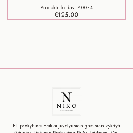
Produkto kodas: A0074
€
125.00
El. prekybinei veiklai juvelyriniais gaminiais vykdyti
išduotas Lietuvos Prabavimo Rūmų leidimas. Visi