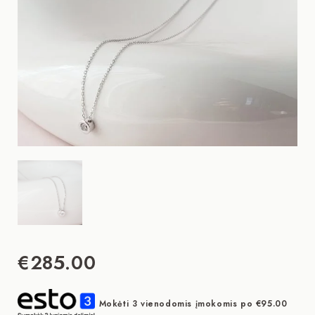
€
285.00
Mokėti 3 vienodomis įmokomis po
€
95.00