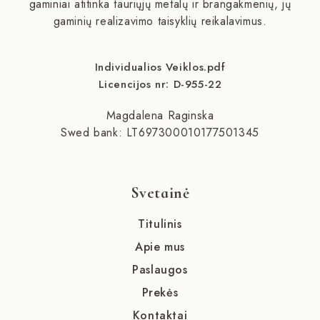
gaminiai atitinka tauriųjų metalų ir brangakmenių, jų
gaminių realizavimo taisyklių reikalavimus.
Individualios Veiklos.pdf
Licencijos nr: D-955-22
Magdalena Raginska
Swed bank: LT697300010177501345
Svetainė
Titulinis
Apie mus
Paslaugos
Prekės
Kontaktai