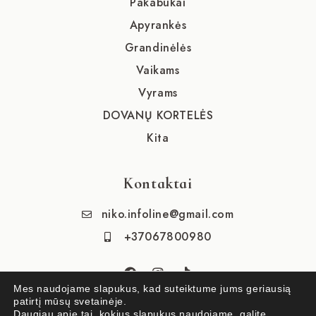
Pakabukai
Apyrankės
Grandinėlės
Vaikams
Vyrams
DOVANŲ KORTELĖS
Kita
Kontaktai
niko.infoline@gmail.com
+37067800980
Mes naudojame slapukus, kad suteiktume jums geriausią
patirtį mūsų svetainėje.
Daugiau apie tai, kokius slapukus naudojame, galite