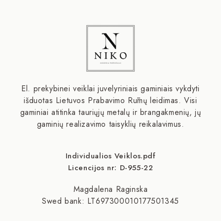
El. prekybinei veiklai juvelyriniais gaminiais vykdyti
išduotas Lietuvos Prabavimo Rūmų leidimas. Visi
gaminiai atitinka tauriųjų metalų ir brangakmenių, jų
gaminių realizavimo taisyklių reikalavimus.
Individualios Veiklos.pdf
Licencijos nr: D-955-22
Magdalena Raginska
Swed bank: LT697300010177501345