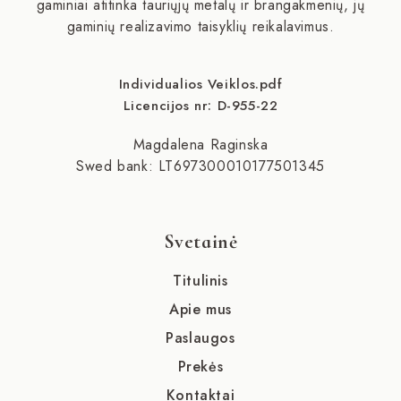
gaminiai atitinka tauriųjų metalų ir brangakmenių, jų
gaminių realizavimo taisyklių reikalavimus.
Individualios Veiklos.pdf
Licencijos nr: D-955-22
Magdalena Raginska
Swed bank: LT697300010177501345
Svetainė
Titulinis
Apie mus
Paslaugos
Prekės
Kontaktai