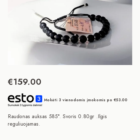
€
159.00
Mokėti 3 vienodomis įmokomis po
€
53.00
Raudonas auksas 585°. Svoris 0.80gr .Ilgis
reguliuojamas.