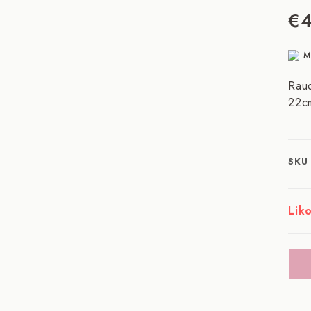
€
M
Raud
22cm
SKU
Liko