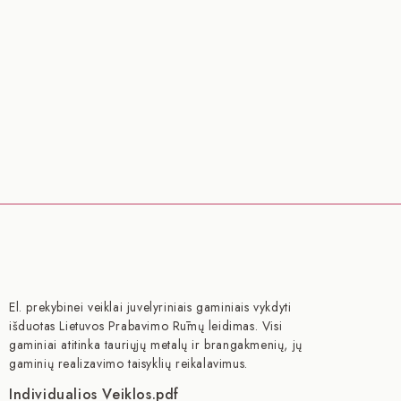
El. prekybinei veiklai juvelyriniais gaminiais vykdyti
išduotas Lietuvos Prabavimo Rūmų leidimas. Visi
gaminiai atitinka tauriųjų metalų ir brangakmenių, jų
gaminių realizavimo taisyklių reikalavimus.
Individualios Veiklos.pdf