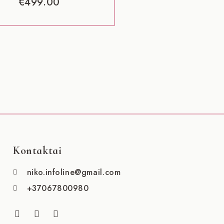
€
499.00
Kontaktai
niko.infoline@gmail.com
+37067800980