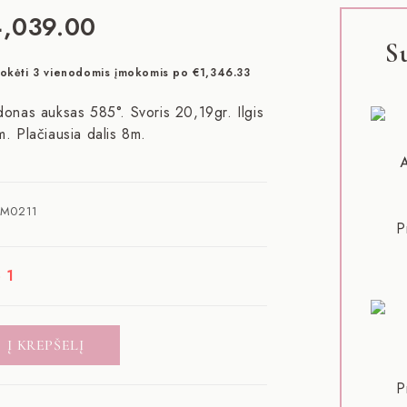
4,039.00
S
okėti 3 vienodomis įmokomis po
€
1,346.33
onas auksas 585°. Svoris 20,19gr. Ilgis
. Plačiausia dalis 8m.
M0211
P
 1
Į KREPŠELĮ
P