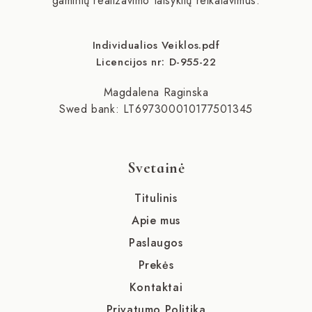
gaminių realizavimo taisyklių reikalavimus.
Individualios Veiklos.pdf
Licencijos nr: D-955-22
Magdalena Raginska
Swed bank: LT697300010177501345
Svetainė
Titulinis
Apie mus
Paslaugos
Prekės
Kontaktai
Privatumo Politika