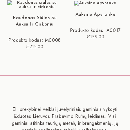
Auksinė Apyrankė
Raudonas Siūlas Su
Auksu Ir Cirkoniu
Produkto kodas: A0017
€
159.00
Produkto kodas: M0008
€
215.00
El. prekybinei veiklai juvelyriniais gaminiais vykdyti
išduotas Lietuvos Prabavimo Rūmų leidimas. Visi
gaminiai atitinka tauriųjų metalų ir brangakmenių, jų