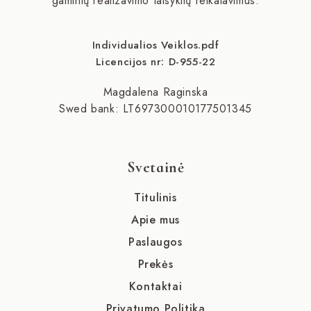
gaminių realizavimo taisyklių reikalavimus.
Individualios Veiklos.pdf
Licencijos nr: D-955-22
Magdalena Raginska
Swed bank: LT697300010177501345
Svetainė
Titulinis
Apie mus
Paslaugos
Prekės
Kontaktai
Privatumo Politika